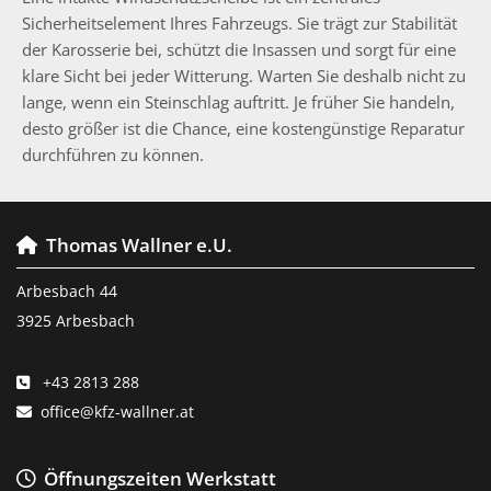
Sicherheitselement Ihres Fahrzeugs. Sie trägt zur Stabilität
der Karosserie bei, schützt die Insassen und sorgt für eine
klare Sicht bei jeder Witterung. Warten Sie deshalb nicht zu
lange, wenn ein Steinschlag auftritt. Je früher Sie handeln,
desto größer ist die Chance, eine kostengünstige Reparatur
durchführen zu können.
Thomas Wallner e.U.

Arbesbach 44
3925 Arbesbach
+43 2813 288

office@kfz-wallner.at

Öffnungszeiten Werkstatt
